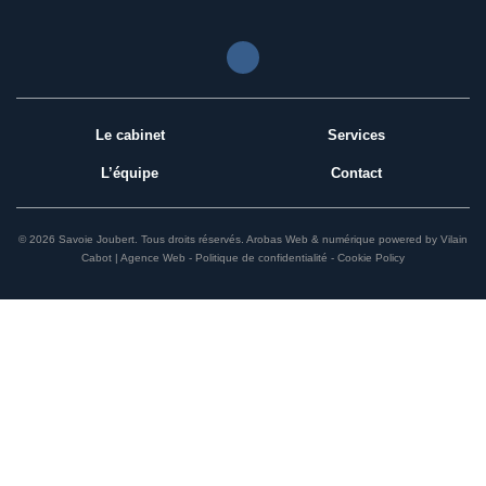
Le cabinet
Services
L’équipe
Contact
© 2026 Savoie Joubert.
Tous droits réservés.
Arobas Web & numérique
powered by
Vilain
Cabot | Agence Web
Politique de confidentialité
Cookie Policy